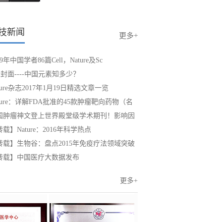
技新闻
更多+
19年中国学者86篇Cell，Nature及Sc
ll封面----中国元素知多少？
ture杂志2017年1月19日精选文章一览
ture：详解FDA批准的45款肿瘤靶向药物（名
国肿瘤神文登上世界殿堂级学术期刊！影响因
44.
载】Nature：2016年科学热点
转载】生物谷：盘点2015年免疫疗法领域突破
研究
转载】中国医疗大数据发布
更多+