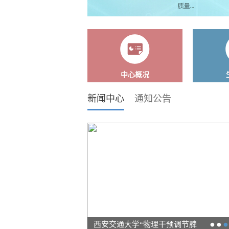
中心概况
新闻中心
通知公告
 副研究员、副主任
硕士生导师。
男，研究员
李君、女、副研究员
博士、博士生导师，
肿瘤学博士、特长：中
。特长: 胆胰脾复
药与普外科疾病
病、消化系统肿瘤​
阅读详细内容
细内容
李君
西安交通大学“物理干预调节脾