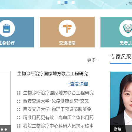
生物诊疗
交通指南
患者之
专家风采
更多+
生物诊断治疗国家地方联合工程研究
+查看详细
邹璇、女、副研究员
生物诊断治疗国家地方联合工程研究
医中
肿瘤学博士、特长：代谢性
西安交通大学“免疫健康研究”交叉
疾病、神经退行性疾病
西安交通大学“物理干预调节脾脏免
阅读详细内容
精准用药更有效｜高血压个体化用药
我院生物诊疗中心科研人员揭示碳水
邹璇
曹蕾