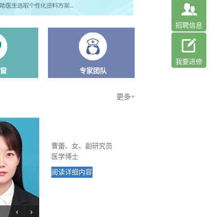
招聘信息
我要进修
窗
专家团队
更多+
曹蕾、女、副研究员
医学博士
阅读详细内容
剌婷