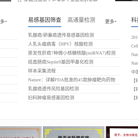
生物诊疗中心与老年心血管内科在防
我科室多个检测项目顺利通过201
易感基因筛查
高通量检测
科
多+
更多+
乳腺癌/卵巢癌遗传易感基因检测
20
人乳头瘤病毒（HPV）核酸检测
Ce
原发性肝癌7种微小核糖核酸(miRNA7)检测
Na
结直肠癌Septin9基因甲基化检测
Na
样本采集流程
中
Nature：详解FDA批准的45款肿瘤靶向药物
子1
【转
（名
乳腺癌遗传风险基因检测
【
妇科肿瘤易感基因检测
性
【